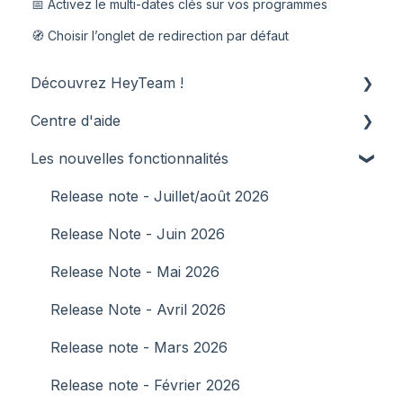
📅 Activez le multi-dates clés sur vos programmes
🧭 Choisir l’onglet de redirection par défaut
Découvrez HeyTeam !
Centre d'aide
Informations générales
Les nouvelles fonctionnalités
Les étapes de lancement
1️⃣ Connexion
2️⃣ Parcours et gestion des collaborateurs
Release note - Juillet/août 2026
3️⃣ Pièces administratives et dossier
Release Note - Juin 2026
administratif
Release Note - Mai 2026
4️⃣ Profils, rôles, permissions et organisation
Release Note - Avril 2026
5️⃣ Communication, notifications & expérience
Release note - Mars 2026
collaborateur
Release note - Février 2026
6️⃣ Création de contenus et ressources